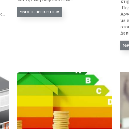
κτη
Περ
ΜΆΘΕΤΕ ΠΕΡΙΣΣΌΤΕΡΑ
...
Αργ
με 
στο
Δεκ
ΜΆ