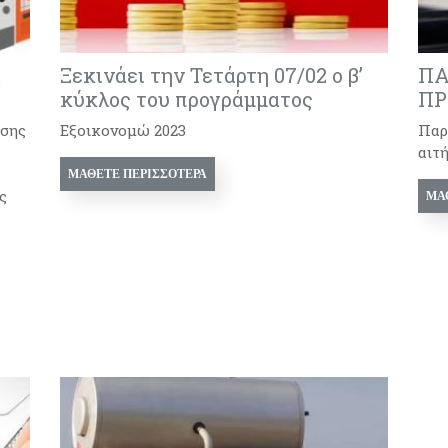
α
Ξεκινάει την Τετάρτη 07/02 ο β’
ΠΑ
κύκλος του προγράμματος
ΠΡ
ησης
Εξοικονομώ 2023
Παρ
αιτ
ΜΆΘΕΤΕ ΠΕΡΙΣΣΌΤΕΡΑ
ς
ΜΆ