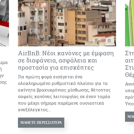
AirBnB: Νέοι κανόνες με έμφαση
Στη
σε διαφάνεια, ασφάλεια και
αιτ
αμμα
προστασία για επισκέπτες
Στι
ή
Θέ
ην
Για πρώτη φορά εισάγεται ένα
σης
ολοκληρωμένο ρυθμιστικό πλαίσιο για τα
Ανοί
ακίνητα βραχυχρόνιας μίσθωσης, θέτοντας
υπο
σαφείς κανόνες λειτουργίας σε έναν τομέα
πρό
που μέχρι σήμερα παρέμενε ουσιαστικά
Υπο
ανεξέλεγκτος...
ΜΆ
ΜΆΘΕΤΕ ΠΕΡΙΣΣΌΤΕΡΑ